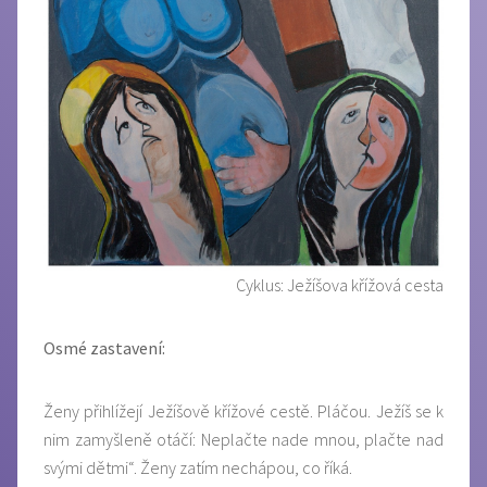
Cyklus: Ježíšova křížová cesta
Osmé zastavení:
Ženy přihlížejí Ježíšově křížové cestě. Pláčou. Ježíš se k
nim zamyšleně otáčí: Neplačte nade mnou, plačte nad
svými dětmi“. Ženy zatím nechápou, co říká.