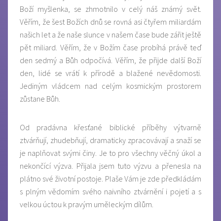
Boží myšlenka, se zhmotnilo v celý náš známý svět.
Věřím, že šest Božích dnů se rovná asi čtyřem miliardám
našich let a že naše slunce v našem čase bude zářit ještě
pět miliard. Věřím, že v Božím čase probíhá právě teď
den sedmý a Bůh odpočívá. Věřím, že přijde další Boží
den, lidé se vrátí k přírodě a blažené nevědomosti.
Jediným vládcem nad celým kosmickým prostorem
zůstane Bůh.
Od pradávna křesťané biblické příběhy výtvarně
ztvárňují, zhudebňují, dramaticky zpracovávají a snaží se
je naplňovat svými činy. Je to pro všechny věčný úkol a
nekončící výzva. Přijala jsem tuto výzvu a přenesla na
plátno své životní postoje. Plaše Vám je zde předkládám
s plným vědomím svého naivního ztvárnění i pojetí a s
velkou úctou k pravým uměleckým dílům.