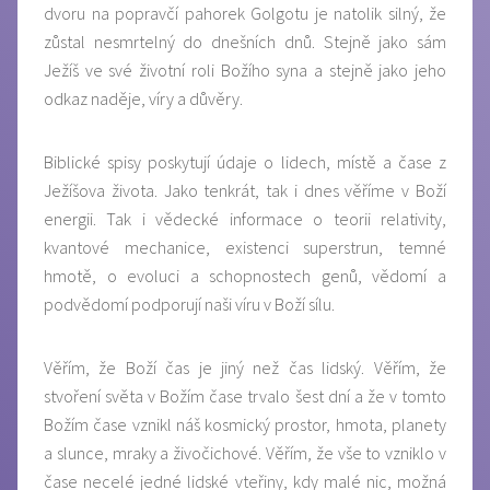
dvoru na popravčí pahorek Golgotu je natolik silný, že
zůstal nesmrtelný do dnešních dnů. Stejně jako sám
Ježíš ve své životní roli Božího syna a stejně jako jeho
odkaz naděje, víry a důvěry.
Biblické spisy poskytují údaje o lidech, místě a čase z
Ježíšova života. Jako tenkrát, tak i dnes věříme v Boží
energii. Tak i vědecké informace o teorii relativity,
kvantové mechanice, existenci superstrun, temné
hmotě, o evoluci a schopnostech genů, vědomí a
podvědomí podporují naši víru v Boží sílu.
Věřím, že Boží čas je jiný než čas lidský. Věřím, že
stvoření světa v Božím čase trvalo šest dní a že v tomto
Božím čase vznikl náš kosmický prostor, hmota, planety
a slunce, mraky a živočichové. Věřím, že vše to vzniklo v
čase necelé jedné lidské vteřiny, kdy malé nic, možná