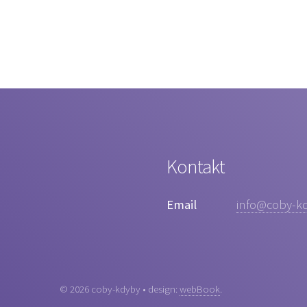
Kontakt
Email
info@coby-kd
© 2026 coby-kdyby • design:
webBook
.